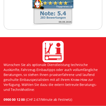
Wünschen Sie als optionale Dienstleistung technische
Auskünfte, Fahrzeug-Einbautipps oder auch vollumfängliche
Beratungen, so stehen Ihnen praxiserfahrene und laufend
geschulte Einbauspezialisten mit all ihrem Know-How zur
Verfügung. Wählen Sie dazu die extern betreute Beratungs-
und Technikhotline:
0900 00 12 00
(CHF 2.67/Minute ab Festnetz)