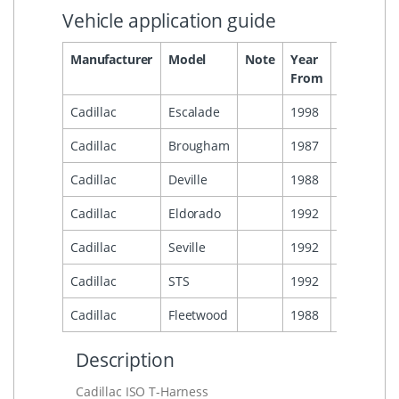
Vehicle application guide
Manufacturer
Model
Note
Year
Year
He
From
To
Cadillac
Escalade
1998
2002
Cadillac
Brougham
1987
1992
Cadillac
Deville
1988
1995
Cadillac
Eldorado
1992
1995
Cadillac
Seville
1992
1995
Cadillac
STS
1992
1995
Cadillac
Fleetwood
1988
1992
Description
Cadillac ISO T-Harness