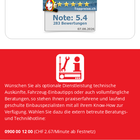
Wünschen Sie als optionale Dienstleistung technische
Auskünfte, Fahrzeug-Einbautipps oder auch vollumfängliche
Beratungen, so stehen Ihnen praxiserfahrene und laufend
geschulte Einbauspezialisten mit all ihrem Know-How zur
Verfügung. Wählen Sie dazu die extern betreute Beratungs-
und Technikhotline:
0900 00 12 00
(CHF 2.67/Minute ab Festnetz)