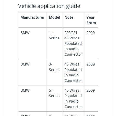
Vehicle application guide
Manufacturer
Model
Note
Year
Year
H
From
To
BMW
1-
F20/F21
2009
Series
40 Wires
Populated
In Radio
Connector
BMW
3-
40 Wires
2009
Series
Populated
In Radio
Connector
BMW
5-
40 Wires
2009
Series
Populated
In Radio
Connector