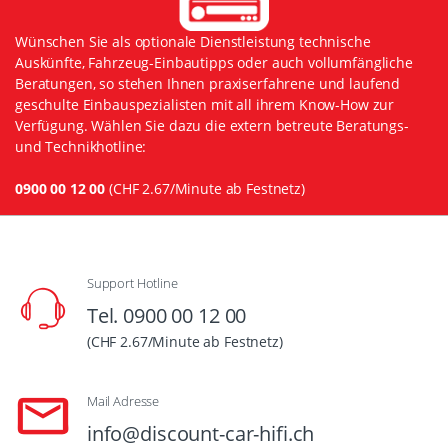
Wünschen Sie als optionale Dienstleistung technische
Auskünfte, Fahrzeug-Einbautipps oder auch vollumfängliche
Beratungen, so stehen Ihnen praxiserfahrene und laufend
geschulte Einbauspezialisten mit all ihrem Know-How zur
Verfügung. Wählen Sie dazu die extern betreute Beratungs-
und Technikhotline:
0900 00 12 00
(CHF 2.67/Minute ab Festnetz)
Support Hotline
Tel. 0900 00 12 00
(CHF 2.67/Minute ab Festnetz)
Mail Adresse
info@discount-car-hifi.ch