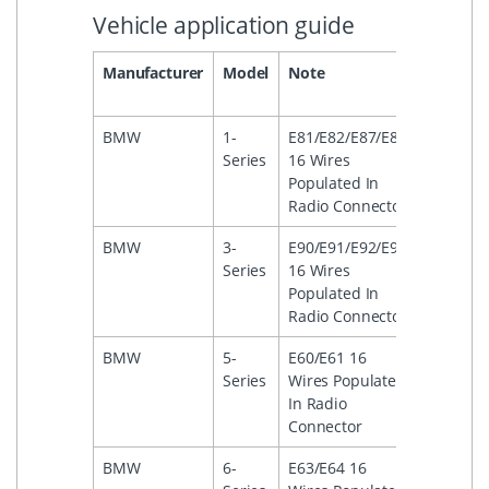
Vehicle application guide
Manufacturer
Model
Note
Year
From
BMW
1-
E81/E82/E87/E88
2004
Series
16 Wires
Populated In
Radio Connector
BMW
3-
E90/E91/E92/E93
2005
Series
16 Wires
Populated In
Radio Connector
BMW
5-
E60/E61 16
2004
Series
Wires Populated
In Radio
Connector
BMW
6-
E63/E64 16
2003