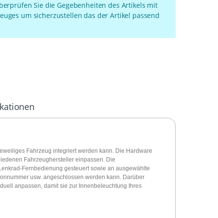
überprüfen Sie die Gegebenheiten des Artikels mit
euges um sicherzustellen das der Artikel passend
ikationen
jeweiliges Fahrzeug integriert werden kann. Die Hardware
schiedenen Fahrzeughersteller einpassen. Die
ne Lenkrad-Fernbedienung gesteuert sowie an ausgewählte
lefonnummer usw. angeschlossen werden kann. Darüber
duell anpassen, damit sie zur Innenbeleuchtung Ihres