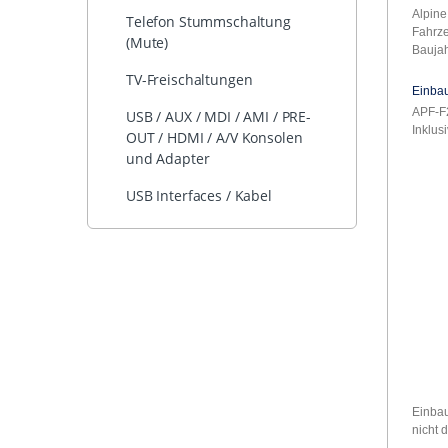
Alpine
Telefon Stummschaltung
Fahrze
(Mute)
Baujah
TV-Freischaltungen
Einba
APF-
USB / AUX / MDI / AMI / PRE-
Inklus
OUT / HDMI / A/V Konsolen
und Adapter
USB Interfaces / Kabel
Einbau
nicht 