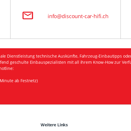
info@discount-car-hifi.ch
ale Dienstleistung technische Auskünfte, Fahrzeug-Einbautipps ode
fend geschulte Einbauspezialisten mit all ihrem Know-How zur Verf
otline:
Minute ab Festnetz)
Weitere Links