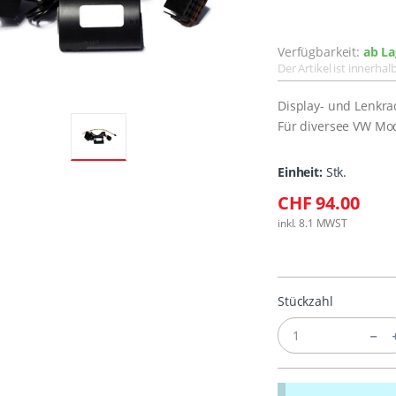
Verfügbarkeit:
ab La
Der Artikel ist innerha
Display- und Lenkr
Für diversee VW Mo
Einheit:
Stk.
CHF 94.00
inkl. 8.1 MWST
Stückzahl