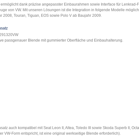
 ermöglicht dank präzise angepasster Einbaurahmen sowie Interface für Lenkrad-Fe
uge von VW. Mit unseren Lösungen ist die Integration in folgende Modelle möglich: 
r 2008, Touran, Tiguan, EOS sowie Polo V ab Baujahr 2009.
usatz
F291320VW
ive passgenauer Blende mit gummierter Oberfläche und Einbauhalterung.
satz auch kompatibel mit Seat Leon II, Altea, Toledo III sowie Skoda Superb II, Octa
der VW-Form entspricht, ist eine original werkseitige Blende erforderlich).