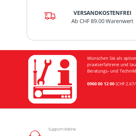
VERSANDKOSTENFREI
Ab CHF 89.00 Warenwert
Wünschen Sie als option
praxiserfahrene und lau
Beratungs- und Technikh
0900 00 12 00
(CHF 2.67/
Support Hotline