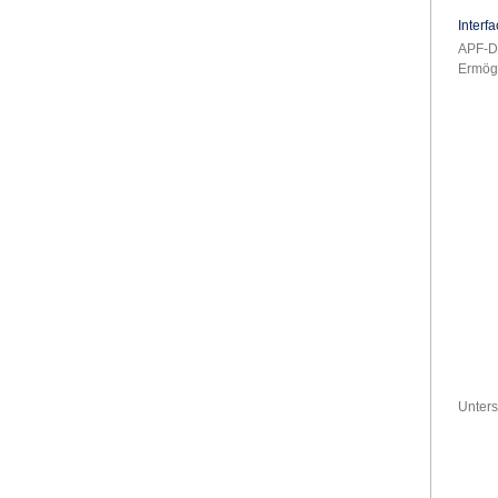
Interf
APF-
Ermögl
Unters