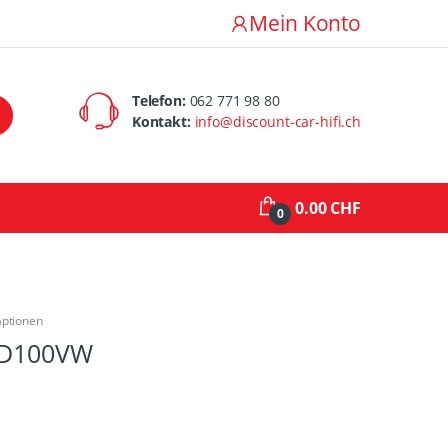
Mein Konto
Telefon:
062 771 98 80
Kontakt:
info@discount-car-hifi.ch
0.00 CHF
0
aptionen
-D100VW