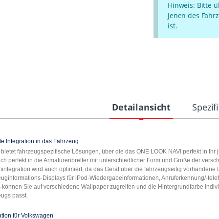
Hinweis: Bitte 
jenen des Fahrz
ist.
Detailansicht
Spezif
te Integration in das Fahrzeug
 bietet fahrzeugspezifische Lösungen, über die das ONE LOOK NAVI perfekt in Ihr 
sich perfekt in die Armaturenbretter mit unterschiedlicher Form und Größe der ver
integration wird auch optimiert, da das Gerät über die fahrzeugseitig vorhande
uginformations-Displays für iPod-Wiedergabeinformationen, Anruferkennung/-te
 können Sie auf verschiedene Wallpaper zugreifen und die Hintergrundfarbe indivi
ugs passt.
lation für Volkswagen