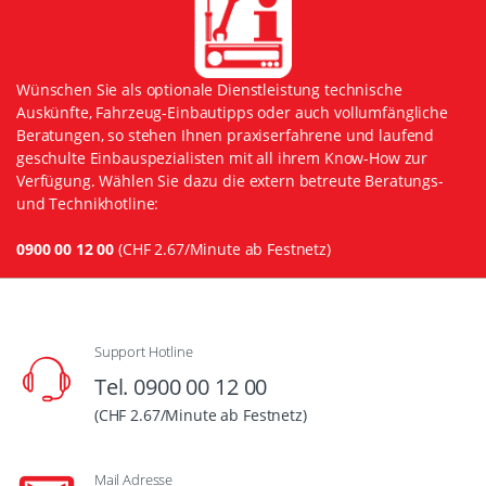
Wünschen Sie als optionale Dienstleistung technische
Auskünfte, Fahrzeug-Einbautipps oder auch vollumfängliche
Beratungen, so stehen Ihnen praxiserfahrene und laufend
geschulte Einbauspezialisten mit all ihrem Know-How zur
Verfügung. Wählen Sie dazu die extern betreute Beratungs-
und Technikhotline:
0900 00 12 00
(CHF 2.67/Minute ab Festnetz)
Support Hotline
Tel. 0900 00 12 00
(CHF 2.67/Minute ab Festnetz)
Mail Adresse