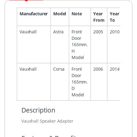
Manufacturer
Model
Note
Year
Year
Headu
From
To
Vauxhall
Astra
Front
2005
2010
Door
165mm.
H
Model
Vauxhall
Corsa
Front
2006
2014
Door
165mm.
D
Model
Description
Vauxhall Speaker Adapter