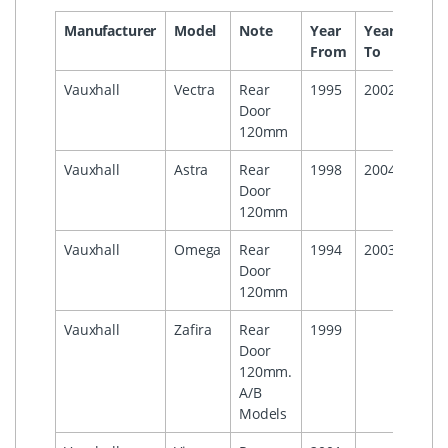
Manufacturer
Model
Note
Year
Year
Head
From
To
Vauxhall
Vectra
Rear
1995
2002
Door
120mm
Vauxhall
Astra
Rear
1998
2004
Door
120mm
Vauxhall
Omega
Rear
1994
2003
Door
120mm
Vauxhall
Zafira
Rear
1999
Door
120mm.
A/B
Models