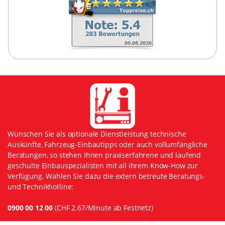
Wünschen Sie als optionale Dienstleistung technische
Auskünfte, Fahrzeug-Einbautipps oder auch vollumfängliche
Beratungen, so stehen Ihnen praxiserfahrene und laufend
geschulte Einbauspezialisten mit all ihrem Know-How zur
Verfügung. Wählen Sie dazu die extern betreute Beratungs-
und Technikhotline:
0900 00 12 00
(CHF 2.67/Minute ab Festnetz)