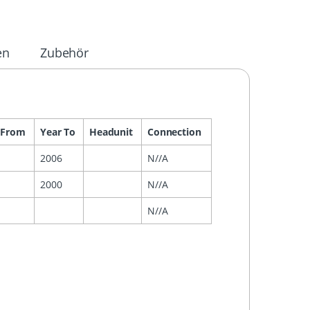
en
Zubehör
 From
Year To
Headunit
Connection
2006
N//A
2000
N//A
N//A