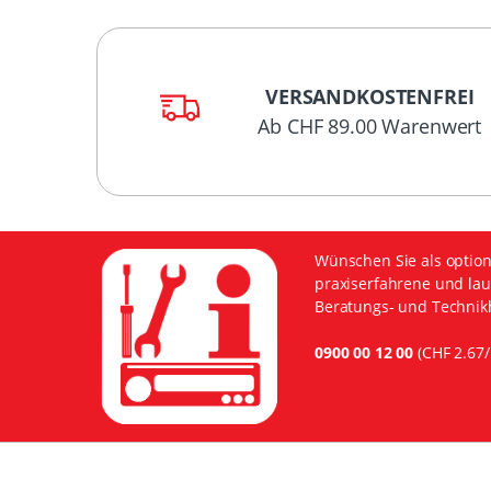
VERSANDKOSTENFREI
Ab CHF 89.00 Warenwert
Wünschen Sie als option
praxiserfahrene und lau
Beratungs- und Technikh
0900 00 12 00
(CHF 2.67/