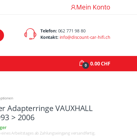
Mein Konto
Telefon:
062 771 98 80
Kontakt:
info@discount-car-hifi.ch
0.00 CHF
0
aptionen
er Adapterringe VAUXHALL
993 > 2006
ger
lb eines Arbeitstages ab Zahlungseingang versandfertig.