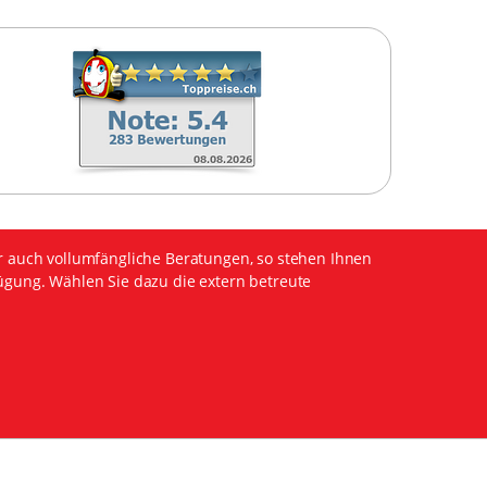
r auch vollumfängliche Beratungen, so stehen Ihnen
ügung. Wählen Sie dazu die extern betreute