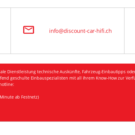
info@discount-car-hifi.ch
ale Dienstleistung technische Auskünfte, Fahrzeug-Einbautipps ode
fend geschulte Einbauspezialisten mit all ihrem Know-How zur Verf
otline:
Minute ab Festnetz)