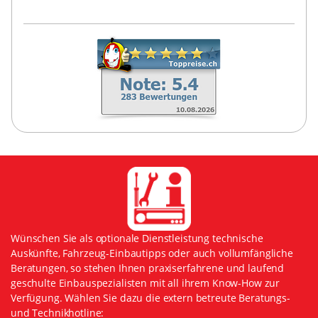
Wünschen Sie als optionale Dienstleistung technische
Auskünfte, Fahrzeug-Einbautipps oder auch vollumfängliche
Beratungen, so stehen Ihnen praxiserfahrene und laufend
geschulte Einbauspezialisten mit all ihrem Know-How zur
Verfügung. Wählen Sie dazu die extern betreute Beratungs-
und Technikhotline: