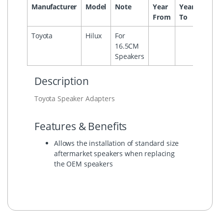
Manufacturer
Model
Note
Year
Year
Head
From
To
Toyota
Hilux
For
16.5CM
Speakers
Description
Toyota Speaker Adapters
Features & Benefits
Allows the installation of standard size
aftermarket speakers when replacing
the OEM speakers