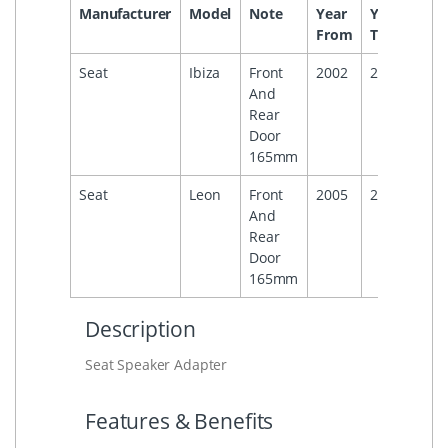
Manufacturer
Model
Note
Year
Year
Hea
From
To
Seat
Ibiza
Front
2002
2008
And
Rear
Door
165mm
Seat
Leon
Front
2005
2012
And
Rear
Door
165mm
Description
Seat Speaker Adapter
Features & Benefits