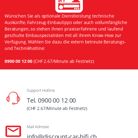
Wünschen Sie als optionale Dienstleistung technische
Auskünfte, Fahrzeug-Einbautipps oder auch vollumfängliche
Beratungen, so stehen Ihnen praxiserfahrene und laufend
geschulte Einbauspezialisten mit all ihrem Know-How zur
Verfügung. Wählen Sie dazu die extern betreute Beratungs-
und Technikhotline:
0900 00 12 00
(CHF 2.67/Minute ab Festnetz)
Support Hotline
Tel. 0900 00 12 00
(CHF 2.67/Minute ab Festnetz)
Mail Adresse
info@discount-car-hifi.ch