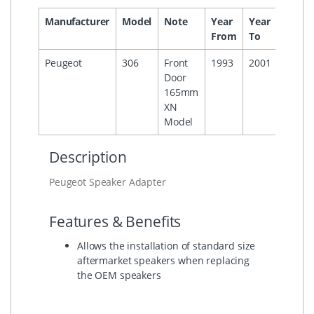
Manufacturer
Model
Note
Year
Year
Headu
From
To
Peugeot
306
Front
1993
2001
Door
165mm
XN
Model
Description
Peugeot Speaker Adapter
Features & Benefits
Allows the installation of standard size
aftermarket speakers when replacing
the OEM speakers