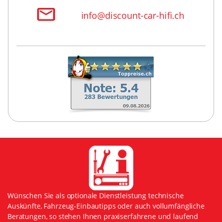
info@discount-car-hifi.ch
Wünschen Sie als optionale Dienstleistung technische
Auskünfte, Fahrzeug-Einbautipps oder auch vollumfängliche
Beratungen, so stehen Ihnen praxiserfahrene und laufend