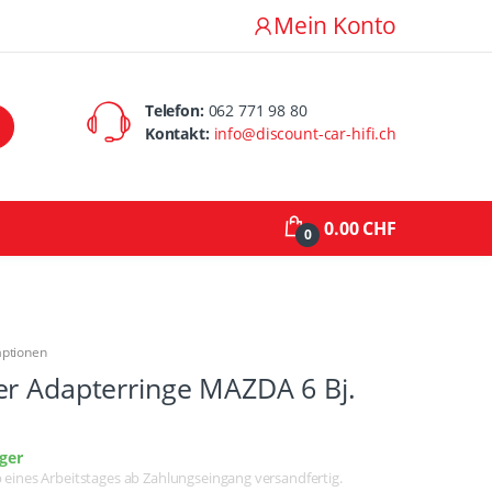
Mein Konto
Telefon:
062 771 98 80
Kontakt:
info@discount-car-hifi.ch
0.00 CHF
0
aptionen
er Adapterringe MAZDA 6 Bj.
ger
lb eines Arbeitstages ab Zahlungseingang versandfertig.