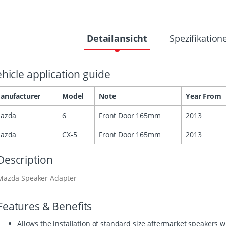
Detailansicht
Spezifikation
hicle application guide
anufacturer
Model
Note
Year From
azda
6
Front Door 165mm
2013
azda
CX-5
Front Door 165mm
2013
Description
Mazda Speaker Adapter
Features & Benefits
Allows the installation of standard size aftermarket speakers