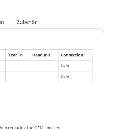
en
Zubehör
Year To
Headunit
Connection
N//A
N//A
 when replacing the OEM speakers