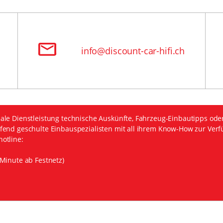
info@discount-car-hifi.ch
ale Dienstleistung technische Auskünfte, Fahrzeug-Einbautipps ode
fend geschulte Einbauspezialisten mit all ihrem Know-How zur Verf
otline:
Minute ab Festnetz)