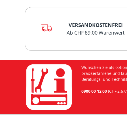
VERSANDKOSTENFREI
Ab CHF 89.00 Warenwert
Wünschen Sie als option
praxiserfahrene und lau
Beratungs- und Technikh
0900 00 12 00
(CHF 2.67/