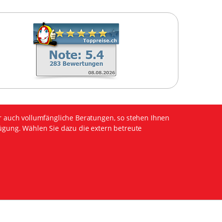
r auch vollumfängliche Beratungen, so stehen Ihnen
ügung. Wählen Sie dazu die extern betreute