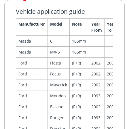
Vehicle application guide
Manufacturer
Model
Note
Year
Year
Hea
From
To
Mazda
6
165mm
Mazda
MX-5
165mm
Ford
Fiesta
(F+R)
2002
2007
Ford
Focus
(F+R)
2002
2008
Ford
Maverick
(F+R)
2002
2007
Ford
Mondeo
(F+R)
1993
2008
Ford
Escape
(F+R)
2002
2007
Ford
Ranger
(F+R)
1993
2009
Ford
Freestar
(F+R)
2004
2007