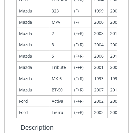
Mazda
323
(F)
1999
2001
Mazda
MPV
(F)
2000
2007
Mazda
2
(F+R)
2008
2012
Mazda
3
(F+R)
2004
2009
Mazda
5
(F+R)
2006
2011
Mazda
Tribute
(F+R)
2001
2009
Mazda
MX-6
(F+R)
1993
1997
Mazda
BT-50
(F+R)
2007
2012
Ford
Activa
(F+R)
2002
2007
Ford
Tierra
(F+R)
2002
2007
Description