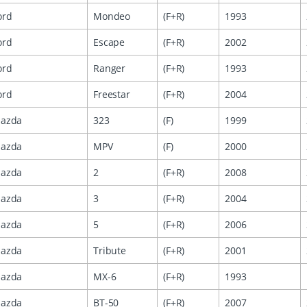
ord
Mondeo
(F+R)
1993
ord
Escape
(F+R)
2002
ord
Ranger
(F+R)
1993
ord
Freestar
(F+R)
2004
azda
323
(F)
1999
azda
MPV
(F)
2000
azda
2
(F+R)
2008
azda
3
(F+R)
2004
azda
5
(F+R)
2006
azda
Tribute
(F+R)
2001
azda
MX-6
(F+R)
1993
azda
BT-50
(F+R)
2007