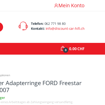
Mein Konto
Telefon:
062 771 98 80
Kontakt:
info@discount-car-hifi.ch
0.00 CHF
0
aptionen
er Adapterringe FORD Freestar
2007
ger
lb eines Arbeitstages ab Zahlungseingang versandfertig.