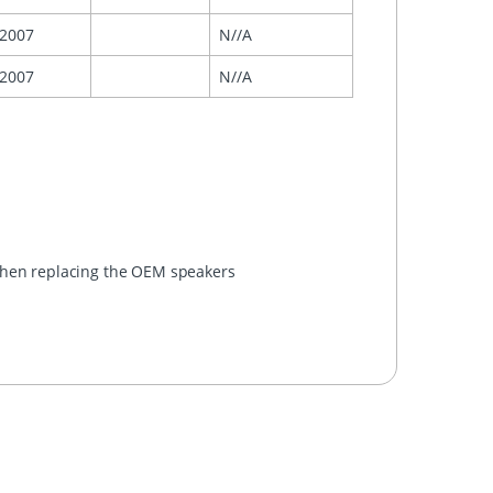
2007
N//A
2007
N//A
 when replacing the OEM speakers