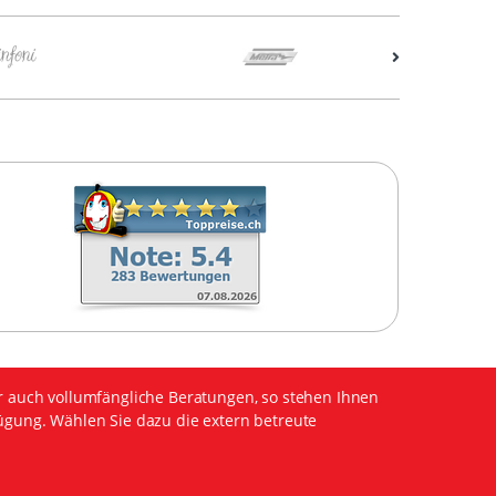
r auch vollumfängliche Beratungen, so stehen Ihnen
ügung. Wählen Sie dazu die extern betreute