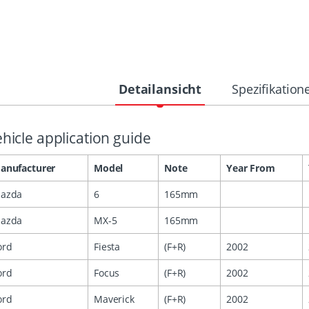
Detailansicht
Spezifikation
hicle application guide
anufacturer
Model
Note
Year From
azda
6
165mm
azda
MX-5
165mm
ord
Fiesta
(F+R)
2002
ord
Focus
(F+R)
2002
ord
Maverick
(F+R)
2002