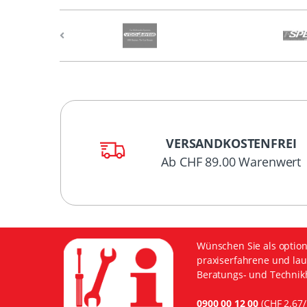
VERSANDKOSTENFREI
Ab CHF 89.00 Warenwert
Wünschen Sie als option
praxiserfahrene und lau
Beratungs- und Technikh
0900 00 12 00
(CHF 2.67/