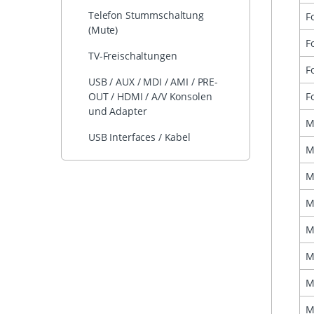
Telefon Stummschaltung
F
(Mute)
F
TV-Freischaltungen
F
USB / AUX / MDI / AMI / PRE-
F
OUT / HDMI / A/V Konsolen
und Adapter
M
USB Interfaces / Kabel
M
M
M
M
M
M
M