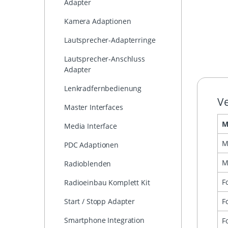
Adapter
Kamera Adaptionen
Lautsprecher-Adapterringe
Lautsprecher-Anschluss
Adapter
Lenkradfernbedienung
Ve
Master Interfaces
M
Media Interface
M
PDC Adaptionen
M
Radioblenden
F
Radioeinbau Komplett Kit
F
Start / Stopp Adapter
Smartphone Integration
F