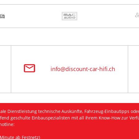
info@discount-car-hifi.ch
ale Dienstleistung technische Auskünfte, Fahrzeug-Einbautipps ode
fend geschulte Einbauspezialisten mit all ihrem Know-How zur Verf
otline:
Minute ab Festnetz)