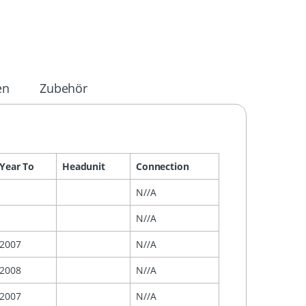
en
Zubehör
Year To
Headunit
Connection
N//A
N//A
2007
N//A
2008
N//A
2007
N//A