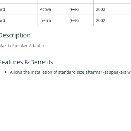
ord
Activa
(F+R)
2002
ord
Tierra
(F+R)
2002
Description
Mazda Speaker Adapter
Features & Benefits
Allows the installation of standard size aftermarket speakers