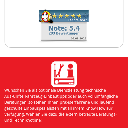
Wünschen Sie als optionale Dienstleistung technische
Auskünfte, Fahrzeug-Einbautipps oder auch vollumfängliche
Beratungen, so stehen Ihnen praxiserfahrene und laufend
geschulte Einbauspezialisten mit all ihrem Know-How zur
Verfügung. Wählen Sie dazu die extern betreute Beratungs-
und Technikhotline: