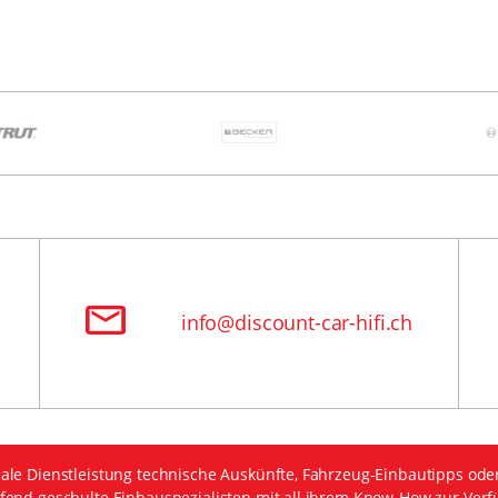
info@discount-car-hifi.ch
ale Dienstleistung technische Auskünfte, Fahrzeug-Einbautipps ode
fend geschulte Einbauspezialisten mit all ihrem Know-How zur Verf