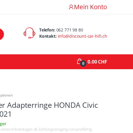
Mein Konto
Telefon:
062 771 98 80
Kontakt:
info@discount-car-hifi.ch
0.00 CHF
0
aptionen
er Adapterringe HONDA Civic
2021
ger
lb eines Arbeitstages ab Zahlungseingang versandfertig.