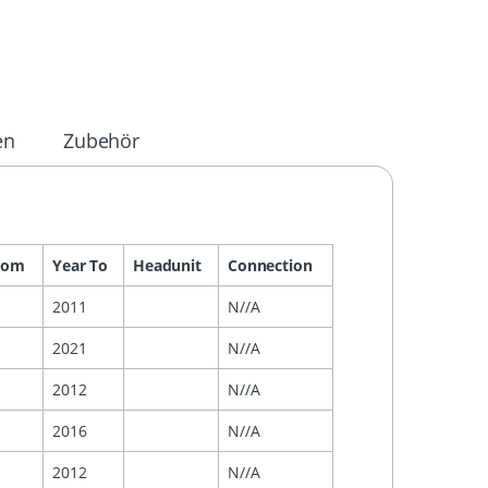
en
Zubehör
rom
Year To
Headunit
Connection
2011
N//A
2021
N//A
2012
N//A
2016
N//A
2012
N//A