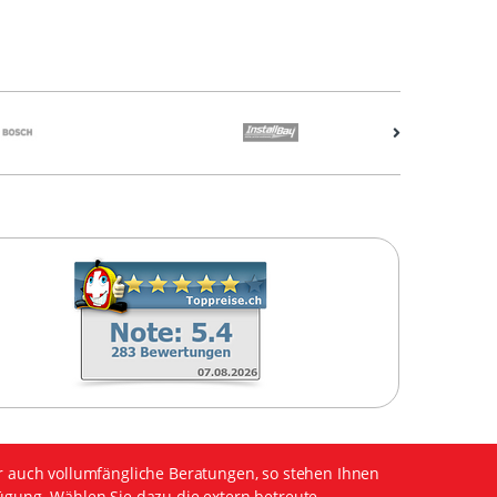
r auch vollumfängliche Beratungen, so stehen Ihnen
ügung. Wählen Sie dazu die extern betreute