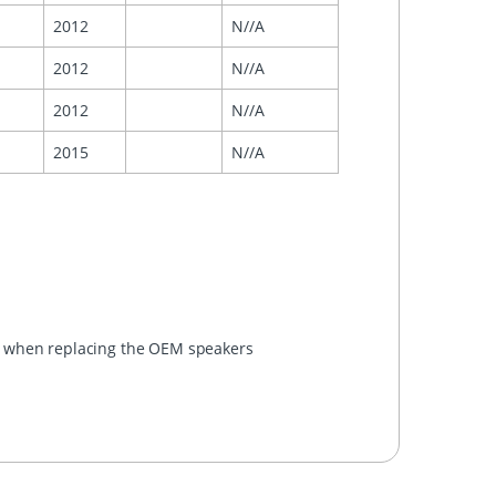
2012
N//A
2012
N//A
2012
N//A
2015
N//A
rs when replacing the OEM speakers