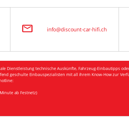
info@discount-car-hifi.ch
ale Dienstleistung technische Auskünfte, Fahrzeug-Einbautipps ode
fend geschulte Einbauspezialisten mit all ihrem Know-How zur Verf
otline:
Minute ab Festnetz)