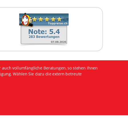
r auch vollumfängliche Beratungen, so stehen Ihnen
ügung. Wählen Sie dazu die extern betreute