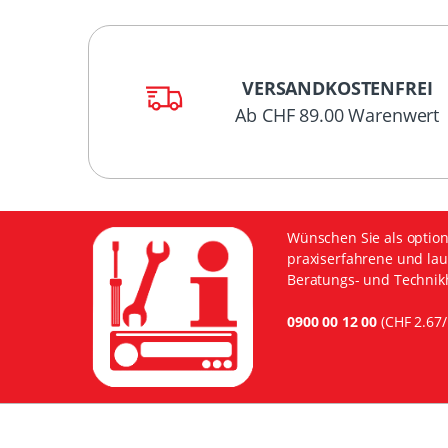
VERSANDKOSTENFREI
Ab CHF 89.00 Warenwert
Wünschen Sie als option
praxiserfahrene und lau
Beratungs- und Technikh
0900 00 12 00
(CHF 2.67/