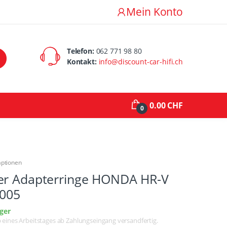
Mein Konto
Telefon:
062 771 98 80
Kontakt:
info@discount-car-hifi.ch
0.00 CHF
0
aptionen
er Adapterringe HONDA HR-V
2005
ger
lb eines Arbeitstages ab Zahlungseingang versandfertig.