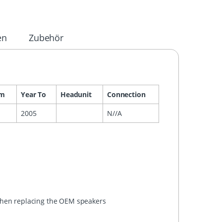
en
Zubehör
om
Year To
Headunit
Connection
2005
N//A
 when replacing the OEM speakers