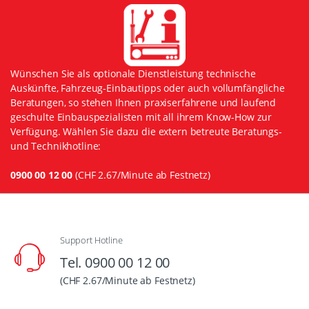
Wünschen Sie als optionale Dienstleistung technische
Auskünfte, Fahrzeug-Einbautipps oder auch vollumfängliche
Beratungen, so stehen Ihnen praxiserfahrene und laufend
geschulte Einbauspezialisten mit all ihrem Know-How zur
Verfügung. Wählen Sie dazu die extern betreute Beratungs-
und Technikhotline:
0900 00 12 00
(CHF 2.67/Minute ab Festnetz)
Support Hotline
Tel. 0900 00 12 00
(CHF 2.67/Minute ab Festnetz)