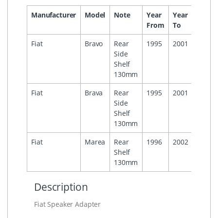
Manufacturer
Model
Note
Year
Year
Headu
From
To
Fiat
Bravo
Rear
1995
2001
Side
Shelf
130mm
Fiat
Brava
Rear
1995
2001
Side
Shelf
130mm
Fiat
Marea
Rear
1996
2002
Shelf
130mm
Description
Fiat Speaker Adapter