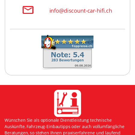
info@discount-car-hifi.ch
Wünschen Sie als optionale Dienstleistung technische
Auskünfte, Fahrzeug-Einbautipps oder auch vollumfängliche
Beratungen, so stehen Ihnen praxiserfahrene und laufend