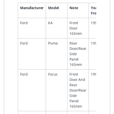
Manufacturer
Model
Note
Year
Year
From
To
Ford
KA
Front
1996
2008
Door
165mm
Ford
Puma
Rear
1997
2002
Door/Rear
Side
Panel
165mm
Ford
Focus
Front
1998
2004
Door And
Rear
Door/Rear
Side
Panel
165mm