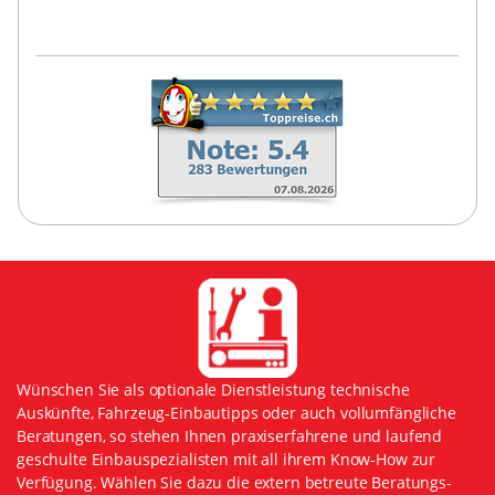
Wünschen Sie als optionale Dienstleistung technische
Auskünfte, Fahrzeug-Einbautipps oder auch vollumfängliche
Beratungen, so stehen Ihnen praxiserfahrene und laufend
geschulte Einbauspezialisten mit all ihrem Know-How zur
Verfügung. Wählen Sie dazu die extern betreute Beratungs-