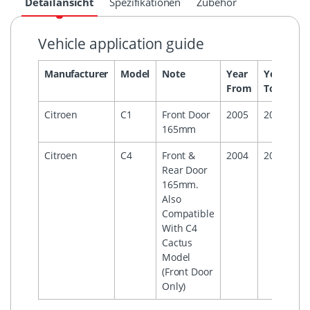
Detailansicht
Spezifikationen
Zubehör
Vehicle application guide
Manufacturer
Model
Note
Year
Year
He
From
To
Citroen
C1
Front Door
2005
2014
165mm
Citroen
C4
Front &
2004
2014
Rear Door
165mm.
Also
Compatible
With C4
Cactus
Model
(Front Door
Only)