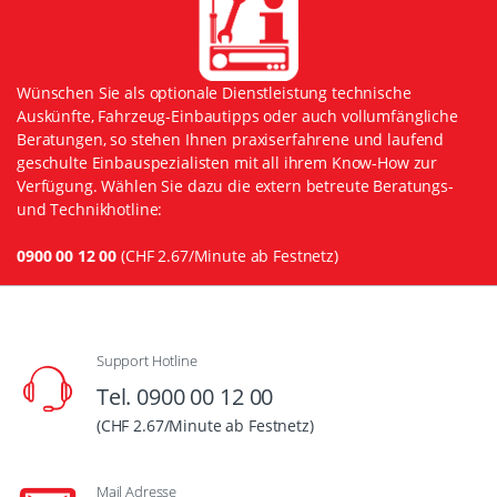
Wünschen Sie als optionale Dienstleistung technische
Auskünfte, Fahrzeug-Einbautipps oder auch vollumfängliche
Beratungen, so stehen Ihnen praxiserfahrene und laufend
geschulte Einbauspezialisten mit all ihrem Know-How zur
Verfügung. Wählen Sie dazu die extern betreute Beratungs-
und Technikhotline:
0900 00 12 00
(CHF 2.67/Minute ab Festnetz)
Support Hotline
Tel. 0900 00 12 00
(CHF 2.67/Minute ab Festnetz)
Mail Adresse