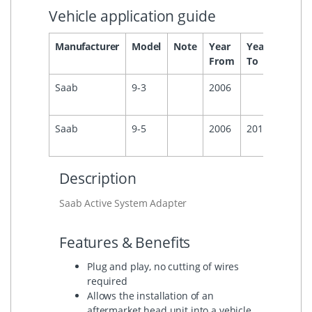
Vehicle application guide
Manufacturer
Model
Note
Year
Year
Headu
From
To
Saab
9-3
2006
Saab
9-5
2006
2010
Description
Saab Active System Adapter
Features & Benefits
Plug and play, no cutting of wires
required
Allows the installation of an
aftermarket head unit into a vehicle