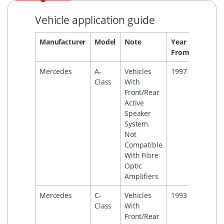
Vehicle application guide
Manufacturer
Model
Note
Year
Year
From
To
Mercedes
A-
Vehicles
1997
2003
Class
With
Front/Rear
Active
Speaker
System.
Not
Compatible
With Fibre
Optic
Amplifiers
Mercedes
C-
Vehicles
1993
1999
Class
With
Front/Rear