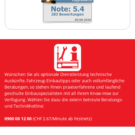
Wünschen Sie als optionale Dienstleistung technische
Auskünfte, Fahrzeug-Einbautipps oder auch vollumfängliche
Beratungen, so stehen Ihnen praxiserfahrene und laufend
geschulte Einbauspezialisten mit all ihrem Know-How zur
Verfügung. Wählen Sie dazu die extern betreute Beratungs-
und Technikhotline:
0900 00 12 00
(CHF 2.67/Minute ab Festnetz)