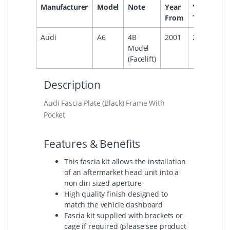
Manufacturer
Model
Note
Year
Year
Hea
From
To
Audi
A6
4B
2001
2004
Model
(Facelift)
Description
Audi Fascia Plate (Black) Frame With
Pocket
Features & Benefits
This fascia kit allows the installation
of an aftermarket head unit into a
non din sized aperture
High quality finish designed to
match the vehicle dashboard
Fascia kit supplied with brackets or
cage if required (please see product