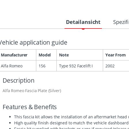
Detailansicht
Spezif
Vehicle application guide
Manufacturer
Model
Note
Year From
Alfa Romeo
156
Type 932 Facelift I
2002
Description
Alfa Romeo Fascia Plate (Silver)
Features & Benefits
This fascia kit allows the installation of an aftermarket head
High quality finish designed to match the vehicle dashboard
Fascia kit supplied with brackets or cage if required (please