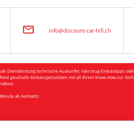
info@discount-car-hifi.ch
ale Dienstleistung technische Auskünfte, Fahrzeug-Einbautipps ode
fend geschulte Einbauspezialisten mit all ihrem Know-How zur Verf
otline:
Minute ab Festnetz)