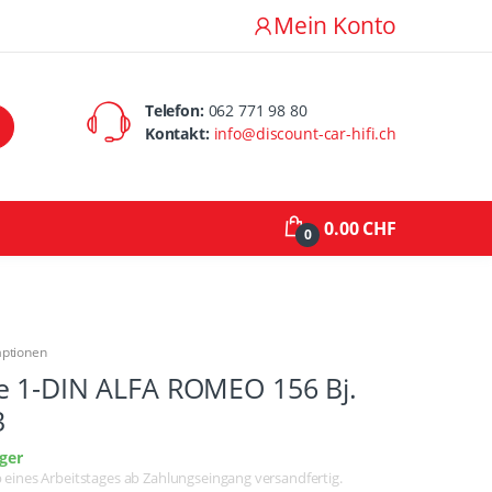
Mein Konto
Telefon:
062 771 98 80
Kontakt:
info@discount-car-hifi.ch
0.00 CHF
0
aptionen
e 1-DIN ALFA ROMEO 156 Bj.
3
ger
lb eines Arbeitstages ab Zahlungseingang versandfertig.