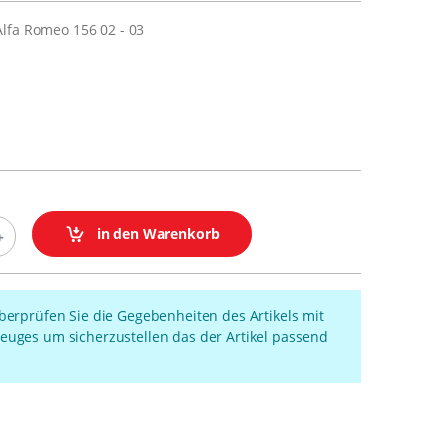
lfa Romeo 156 02 - 03
in den Warenkorb
überprüfen Sie die Gegebenheiten des Artikels mit
euges um sicherzustellen das der Artikel passend