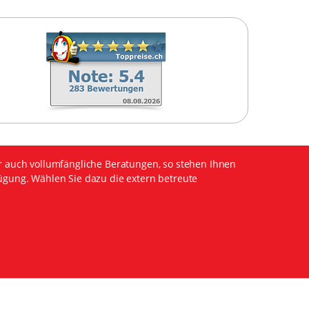
r auch vollumfängliche Beratungen, so stehen Ihnen
ügung. Wählen Sie dazu die extern betreute