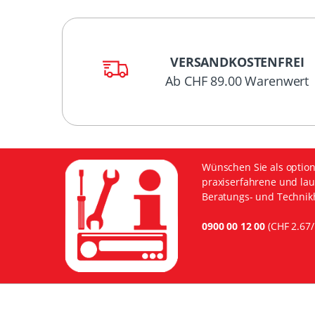
VERSANDKOSTENFREI
Ab CHF 89.00 Warenwert
Wünschen Sie als option
praxiserfahrene und lau
Beratungs- und Technikh
0900 00 12 00
(CHF 2.67/