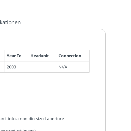
ikationen
Year To
Headunit
Connection
2003
N//A
 unit into a non din sized aperture
 see product image)