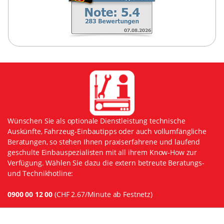
Wünschen Sie als optionale Dienstleistung technische
Auskünfte, Fahrzeug-Einbautipps oder auch vollumfängliche
Beratungen, so stehen Ihnen praxiserfahrene und laufend
geschulte Einbauspezialisten mit all ihrem Know-How zur
Verfügung. Wählen Sie dazu die extern betreute Beratungs-
und Technikhotline:
0900 00 12 00
(CHF 2.67/Minute ab Festnetz)