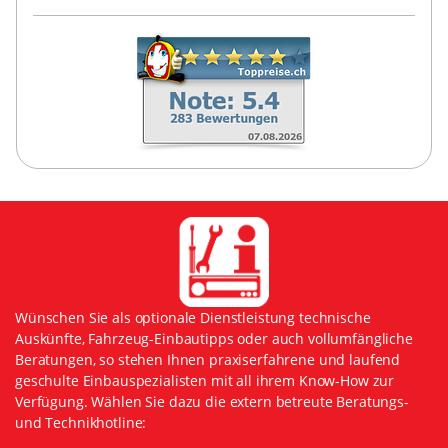
Wünschen Sie als optionale Dienstleistung technische
Auskünfte, Fahrzeug-Einbautipps oder auch vollumfängliche
Beratungen, so stehen Ihnen praxiserfahrene und laufend
geschulte Einbauspezialisten mit all ihrem Know-How zur
Verfügung. Wählen Sie dazu die extern betreute Beratungs-
und Technikhotline: