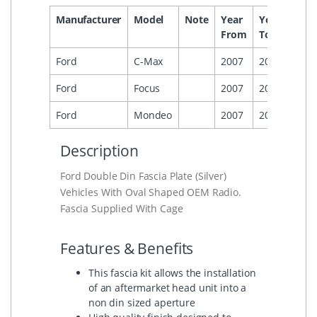
Manufacturer
Model
Note
Year
Year
Head
From
To
Ford
C-Max
2007
2010
Ford
Focus
2007
2011
Ford
Mondeo
2007
2014
Description
Ford Double Din Fascia Plate (Silver)
Vehicles With Oval Shaped OEM Radio.
Fascia Supplied With Cage
Features & Benefits
This fascia kit allows the installation
of an aftermarket head unit into a
non din sized aperture