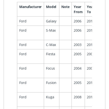
Manufacturer
Model
Note
Year
Year
Headu
From
To
Ford
Galaxy
2006
2015
Ford
S-Max
2006
2014
Visteo
6000C
Ford
C-Max
2003
2010
Ford
Fiesta
2005
2008
Visteo
6000C
Ford
Focus
2004
2007
Visteo
6000C
Ford
Fusion
2005
2012
Visteo
6000C
Ford
Kuga
2008
2012
Visteo
6000C