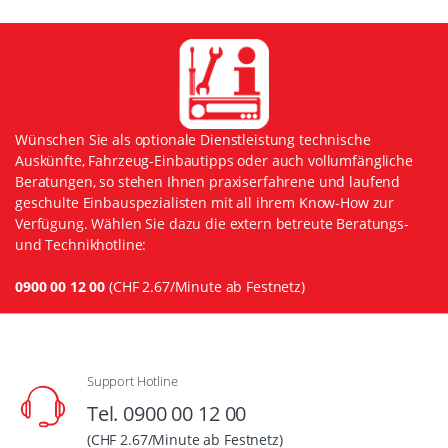
Wünschen Sie als optionale Dienstleistung technische
Auskünfte, Fahrzeug-Einbautipps oder auch vollumfängliche
Beratungen, so stehen Ihnen praxiserfahrene und laufend
geschulte Einbauspezialisten mit all ihrem Know-How zur
Verfügung. Wählen Sie dazu die extern betreute Beratungs-
und Technikhotline:
0900 00 12 00
(CHF 2.67/Minute ab Festnetz)
Support Hotline
Tel. 0900 00 12 00
(CHF 2.67/Minute ab Festnetz)