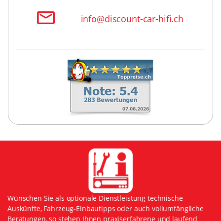
info@discount-car-hifi.ch
Wünschen Sie als optionale Dienstleistung technische
Auskünfte, Fahrzeug-Einbautipps oder auch vollumfängliche
Beratungen, so stehen Ihnen praxiserfahrene und laufend