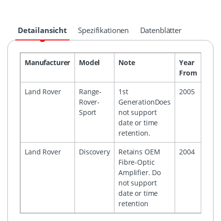
Detailansicht
Spezifikationen
Datenblätter
Manufacturer
Model
Note
Year
Year
From
To
Land Rover
Range-
1st
2005
200
Rover-
GenerationDoes
Sport
not support
date or time
retention.
Land Rover
Discovery
Retains OEM
2004
200
Fibre-Optic
Amplifier. Do
not support
date or time
retention