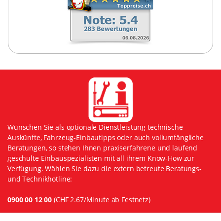
Wünschen Sie als optionale Dienstleistung technische
Auskünfte, Fahrzeug-Einbautipps oder auch vollumfängliche
Beratungen, so stehen Ihnen praxiserfahrene und laufend
geschulte Einbauspezialisten mit all ihrem Know-How zur
Verfügung. Wählen Sie dazu die extern betreute Beratungs-
und Technikhotline:
0900 00 12 00
(CHF 2.67/Minute ab Festnetz)