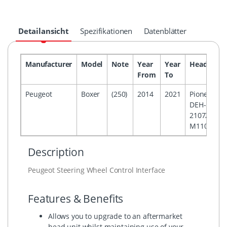
Detailansicht
Spezifikationen
Datenblätter
Manufacturer
Model
Note
Year
Year
Headunit
From
To
Peugeot
Boxer
(250)
2014
2021
Pioneer
DEH-
2107ZC/DE
M1107ZC
Description
Peugeot Steering Wheel Control Interface
Features & Benefits
Allows you to upgrade to an aftermarket
head unit whilst maintaining use of your