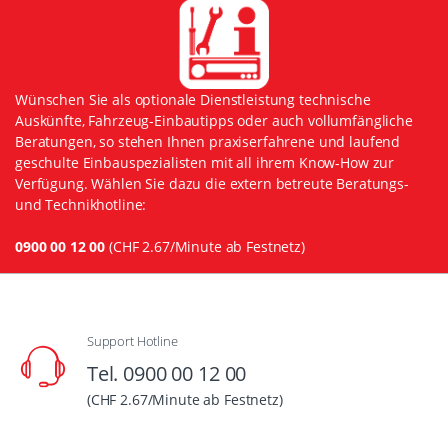
Wünschen Sie als optionale Dienstleistung technische
Auskünfte, Fahrzeug-Einbautipps oder auch vollumfängliche
Beratungen, so stehen Ihnen praxiserfahrene und laufend
geschulte Einbauspezialisten mit all ihrem Know-How zur
Verfügung. Wählen Sie dazu die extern betreute Beratungs-
und Technikhotline:
0900 00 12 00
(CHF 2.67/Minute ab Festnetz)
Support Hotline
Tel. 0900 00 12 00
(CHF 2.67/Minute ab Festnetz)