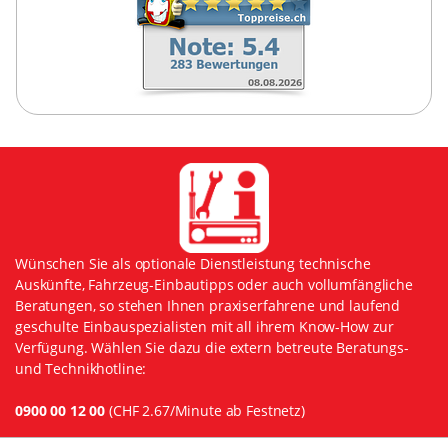
Wünschen Sie als optionale Dienstleistung technische
Auskünfte, Fahrzeug-Einbautipps oder auch vollumfängliche
Beratungen, so stehen Ihnen praxiserfahrene und laufend
geschulte Einbauspezialisten mit all ihrem Know-How zur
Verfügung. Wählen Sie dazu die extern betreute Beratungs-
und Technikhotline:
0900 00 12 00
(CHF 2.67/Minute ab Festnetz)