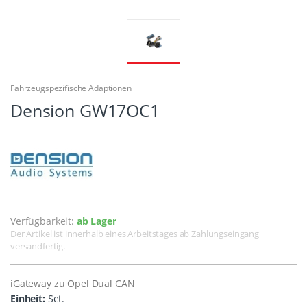
Fahrzeugspezifische Adaptionen
Dension GW17OC1
Verfügbarkeit:
ab Lager
Der Artikel ist innerhalb eines Arbeitstages ab Zahlungseingang
versandfertig.
iGateway zu Opel Dual CAN
Einheit:
Set.