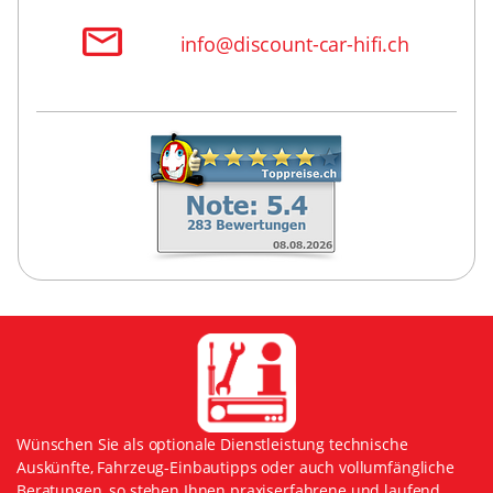
info@discount-car-hifi.ch
Wünschen Sie als optionale Dienstleistung technische
Auskünfte, Fahrzeug-Einbautipps oder auch vollumfängliche
Beratungen, so stehen Ihnen praxiserfahrene und laufend