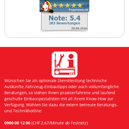
Wünschen Sie als optionale Dienstleistung technische
Auskünfte, Fahrzeug-Einbautipps oder auch vollumfängliche
Beratungen, so stehen Ihnen praxiserfahrene und laufend
geschulte Einbauspezialisten mit all ihrem Know-How zur
Verfügung. Wählen Sie dazu die extern betreute Beratungs-
und Technikhotline:
0900 00 12 00
(CHF 2.67/Minute ab Festnetz)