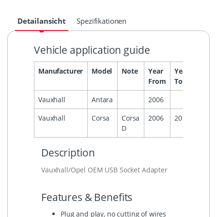
Detailansicht
Spezifikationen
Vehicle application guide
Manufacturer
Model
Note
Year
Year
Head
From
To
Vauxhall
Antara
2006
Vauxhall
Corsa
Corsa
2006
2014
D
Description
Vauxhall/Opel OEM USB Socket Adapter
Features & Benefits
Plug and play, no cutting of wires