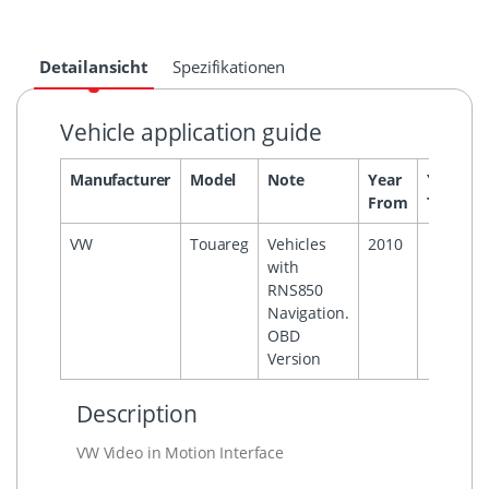
Detailansicht
Spezifikationen
Vehicle application guide
Manufacturer
Model
Note
Year
Year
H
From
To
VW
Touareg
Vehicles
2010
with
RNS850
Navigation.
OBD
Version
Description
VW Video in Motion Interface