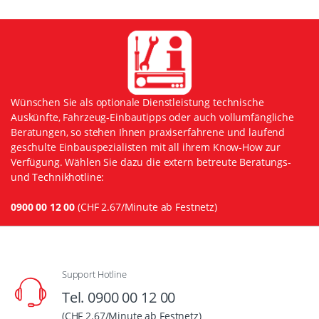
Wünschen Sie als optionale Dienstleistung technische
Auskünfte, Fahrzeug-Einbautipps oder auch vollumfängliche
Beratungen, so stehen Ihnen praxiserfahrene und laufend
geschulte Einbauspezialisten mit all ihrem Know-How zur
Verfügung. Wählen Sie dazu die extern betreute Beratungs-
und Technikhotline:
0900 00 12 00
(CHF 2.67/Minute ab Festnetz)
Support Hotline
Tel. 0900 00 12 00
(CHF 2.67/Minute ab Festnetz)