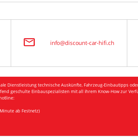
info@discount-car-hifi.ch
ale Dienstleistung technische Auskünfte, Fahrzeug-Einbautipps ode
fend geschulte Einbauspezialisten mit all ihrem Know-How zur Verf
otline:
Minute ab Festnetz)