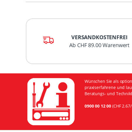
VERSANDKOSTENFREI
Ab CHF 89.00 Warenwert
Wünschen Sie als option
praxiserfahrene und lau
Beratungs- und Technikh
0900 00 12 00
(CHF 2.67/