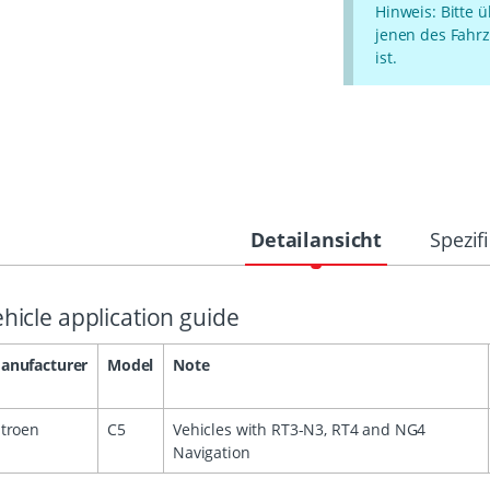
Hinweis: Bitte 
jenen des Fahrz
ist.
Detailansicht
Spezif
hicle application guide
anufacturer
Model
Note
itroen
C5
Vehicles with RT3-N3, RT4 and NG4
Navigation