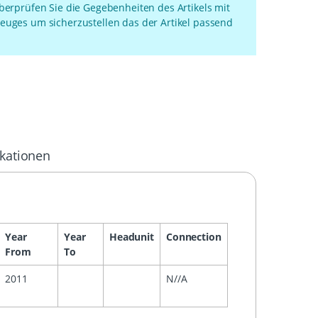
überprüfen Sie die Gegebenheiten des Artikels mit
euges um sicherzustellen das der Artikel passend
ikationen
Year
Year
Headunit
Connection
From
To
2011
N//A