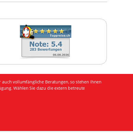
r auch vollumfängliche Beratungen, so stehen Ihnen
ügung. Wählen Sie dazu die extern betreute