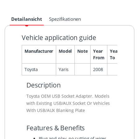
Detailansicht
Spezifikationen
Vehicle application guide
Manufacturer
Model
Note
Year
Year
Headu
From
To
Toyota
Yaris
2008
Description
Toyota OEM USB Socket Adapter. Models
with Existing USB/AUX Socket Or Vehicles
With USB/AUX Blanking Plate
Features & Benefits
Plug and play, no cutting of wires