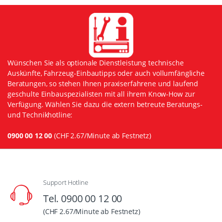
Wünschen Sie als optionale Dienstleistung technische
Auskünfte, Fahrzeug-Einbautipps oder auch vollumfängliche
Beratungen, so stehen Ihnen praxiserfahrene und laufend
geschulte Einbauspezialisten mit all ihrem Know-How zur
Verfügung. Wählen Sie dazu die extern betreute Beratungs-
und Technikhotline:
0900 00 12 00
(CHF 2.67/Minute ab Festnetz)
Support Hotline
Tel. 0900 00 12 00
(CHF 2.67/Minute ab Festnetz)