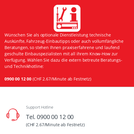
Wünschen Sie als optionale Dienstleistung technische
Auskünfte, Fahrzeug-Einbautipps oder auch vollumfängliche
Beratungen, so stehen Ihnen praxiserfahrene und laufend
geschulte Einbauspezialisten mit all ihrem Know-How zur
Verfügung. Wählen Sie dazu die extern betreute Beratungs-
und Technikhotline:
0900 00 12 00
(CHF 2.67/Minute ab Festnetz)
Support Hotline
Tel. 0900 00 12 00
(CHF 2.67/Minute ab Festnetz)