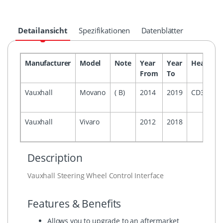
Detailansicht
Spezifikationen
Datenblätter
Manufacturer
Model
Note
Year
Year
Headunit
From
To
Vauxhall
Movano
( B)
2014
2019
CD30/CD
Vauxhall
Vivaro
2012
2018
Description
Vauxhall Steering Wheel Control Interface
Features & Benefits
Allows you to upgrade to an aftermarket