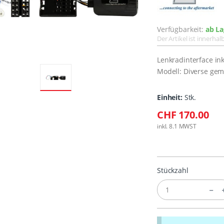
Verfügbarkeit:
ab La
Der Artikel ist innerha
Lenkradinterface in
Modell: Diverse gem
Einheit:
Stk.
CHF 170.00
inkl. 8.1 MWST
Stückzahl