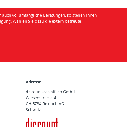
r auch vollumfängliche Beratungen, so stehen Ihnen
ügung. Wählen Sie dazu die extern betreute
Adresse
discount-car-hifi.ch GmbH
Wiesenstrasse 4
CH-5734 Reinach AG
Schweiz