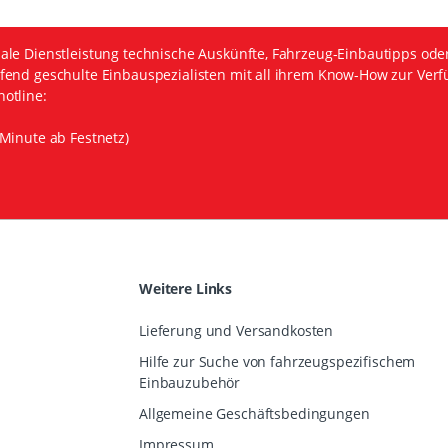
ale Dienstleistung technische Auskünfte, Fahrzeug-Einbautipps ode
fend geschulte Einbauspezialisten mit all ihrem Know-How zur Verf
otline:
Minute ab Festnetz)
Weitere Links
Lieferung und Versandkosten
Hilfe zur Suche von fahrzeugspezifischem
Einbauzubehör
Allgemeine Geschäftsbedingungen
Impressum