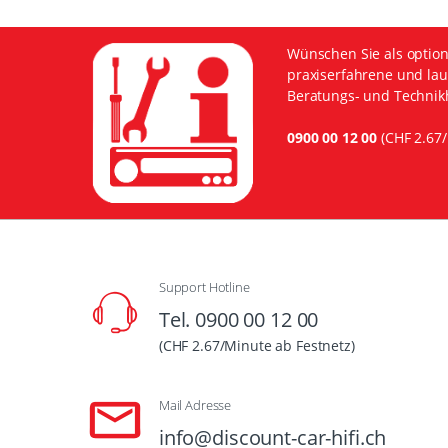
Wünschen Sie als option
praxiserfahrene und lau
Beratungs- und Technikh
0900 00 12 00
(CHF 2.67/
Support Hotline
Tel. 0900 00 12 00
(CHF 2.67/Minute ab Festnetz)
Mail Adresse
info@discount-car-hifi.ch