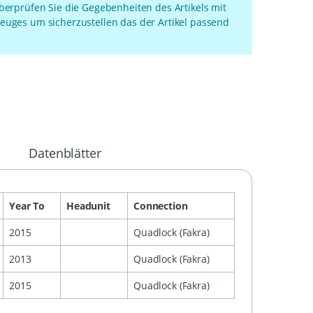
überprüfen Sie die Gegebenheiten des Artikels mit
euges um sicherzustellen das der Artikel passend
Datenblätter
Year To
Headunit
Connection
2015
Quadlock (Fakra)
2013
Quadlock (Fakra)
2015
Quadlock (Fakra)