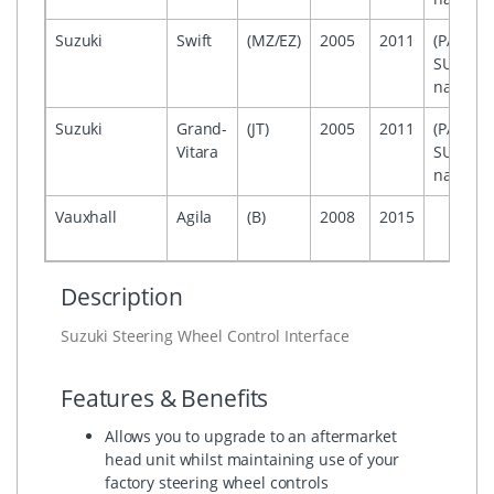
Suzuki
Swift
(MZ/EZ)
2005
2011
(PACR01
SUKNR30
navigati
Suzuki
Grand-
(JT)
2005
2011
(PACR01
Vitara
SUKNR30
navigati
Vauxhall
Agila
(B)
2008
2015
Description
Suzuki Steering Wheel Control Interface
Features & Benefits
Allows you to upgrade to an aftermarket
head unit whilst maintaining use of your
factory steering wheel controls