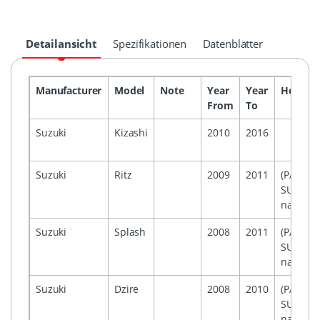
Detailansicht
Spezifikationen
Datenblätter
Manufacturer
Model
Note
Year
Year
Headun
From
To
Suzuki
Kizashi
2010
2016
Suzuki
Ritz
2009
2011
(PACR01
SUKNR30
navigati
Suzuki
Splash
2008
2011
(PACR01
SUKNR30
navigati
Suzuki
Dzire
2008
2010
(PACR01
SUKNR30
navigati