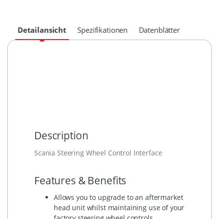
Detailansicht
Spezifikationen
Datenblätter
Manufacturer
Model
Note
Year
Year
Headuni
From
To
Scania
R-
2004
2015
Series
Description
Scania Steering Wheel Control Interface
Features & Benefits
Allows you to upgrade to an aftermarket
head unit whilst maintaining use of your
factory steering wheel controls