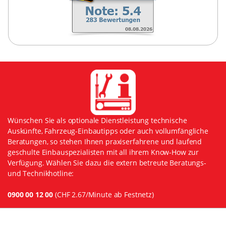
Wünschen Sie als optionale Dienstleistung technische
Auskünfte, Fahrzeug-Einbautipps oder auch vollumfängliche
Beratungen, so stehen Ihnen praxiserfahrene und laufend
geschulte Einbauspezialisten mit all ihrem Know-How zur
Verfügung. Wählen Sie dazu die extern betreute Beratungs-
und Technikhotline:
0900 00 12 00
(CHF 2.67/Minute ab Festnetz)