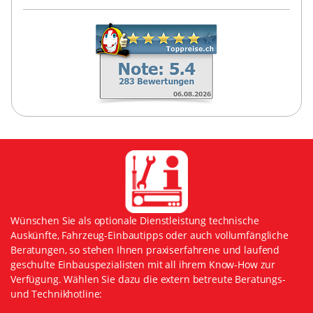
Wünschen Sie als optionale Dienstleistung technische
Auskünfte, Fahrzeug-Einbautipps oder auch vollumfängliche
Beratungen, so stehen Ihnen praxiserfahrene und laufend
geschulte Einbauspezialisten mit all ihrem Know-How zur
Verfügung. Wählen Sie dazu die extern betreute Beratungs-
und Technikhotline: