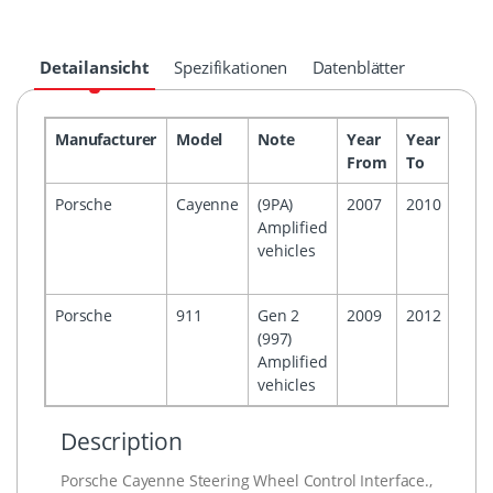
Detailansicht
Spezifikationen
Datenblätter
Manufacturer
Model
Note
Year
Year
Hea
From
To
Porsche
Cayenne
(9PA)
2007
2010
PCM
Amplified
Tou
vehicles
Scr
Navi
Porsche
911
Gen 2
2009
2012
PCM
(997)
Tou
Amplified
Scr
vehicles
Navi
Description
Porsche Cayenne Steering Wheel Control Interface.,