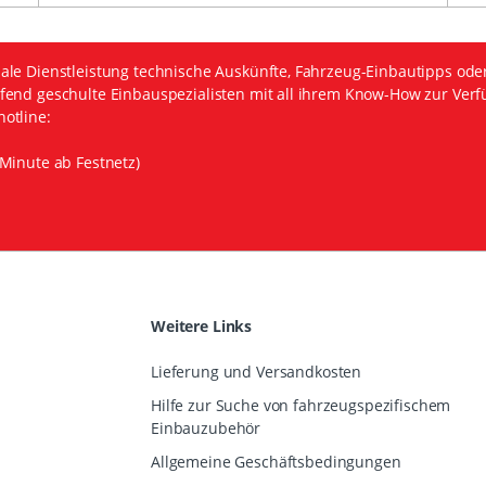
ale Dienstleistung technische Auskünfte, Fahrzeug-Einbautipps ode
fend geschulte Einbauspezialisten mit all ihrem Know-How zur Verf
otline:
Minute ab Festnetz)
Weitere Links
Lieferung und Versandkosten
Hilfe zur Suche von fahrzeugspezifischem
Einbauzubehör
Allgemeine Geschäftsbedingungen