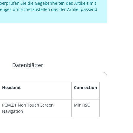
überprüfen Sie die Gegebenheiten des Artikels mit
euges um sicherzustellen das der Artikel passend
Datenblätter
Headunit
Connection
PCM2.1 Non Touch Screen
Mini ISO
Navigation