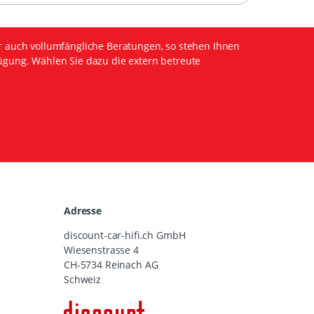
r auch vollumfängliche Beratungen, so stehen Ihnen
ügung. Wählen Sie dazu die extern betreute
Adresse
discount-car-hifi.ch GmbH
Wiesenstrasse 4
CH-5734 Reinach AG
Schweiz