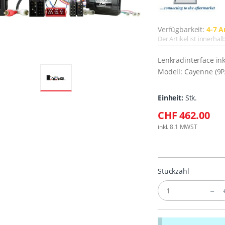
Verfügbarkeit:
4-7 A
Der Artikel ist innerha
Lenkradinterface ink
Modell: Cayenne (9P
Einheit:
Stk.
CHF 462.00
inkl. 8.1 MWST
Stückzahl