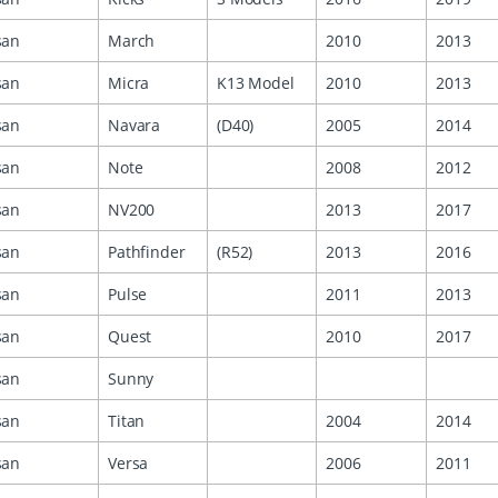
san
March
2010
2013
san
Micra
K13 Model
2010
2013
san
Navara
(D40)
2005
2014
san
Note
2008
2012
san
NV200
2013
2017
san
Pathfinder
(R52)
2013
2016
san
Pulse
2011
2013
san
Quest
2010
2017
san
Sunny
san
Titan
2004
2014
san
Versa
2006
2011