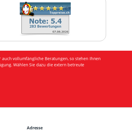
r auch vollumfängliche Beratungen, so stehen Ihnen
ügung. Wählen Sie dazu die extern betreute
Adresse