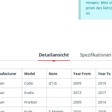
Hinweis: Bitte 
jenen des Fahrz
ist.
Detailansicht
Spezifikationen
ufacturer
Model
Note
Year From
Year To
san
Cube
(Z12)
2009
2019
san
Evalia
2013
2017
san
Frontier
2009
2014
san
Kicks
S Models
2016
2019