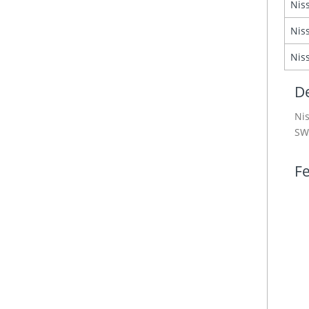
Nis
Nis
Nis
De
Nis
SW
Fe