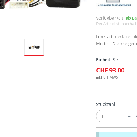
Verfügbarkeit:
ab La
Der Artikel ist innerha
Lenkradinterface ink
Modell: Diverse gem
Einheit:
Stk.
CHF 93.00
inkl. 8.1 MWST
Stückzahl