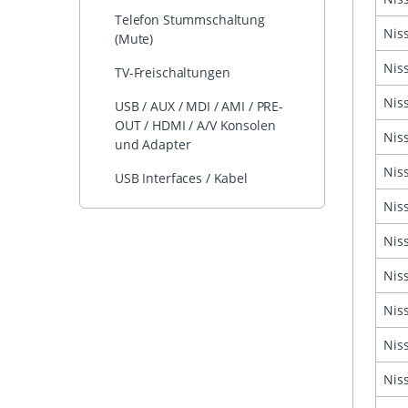
Telefon Stummschaltung
Nis
(Mute)
Nis
TV-Freischaltungen
Nis
USB / AUX / MDI / AMI / PRE-
OUT / HDMI / A/V Konsolen
Nis
und Adapter
Nis
USB Interfaces / Kabel
Nis
Nis
Nis
Nis
Nis
Nis