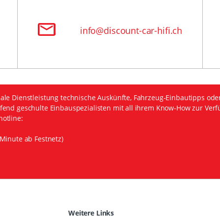
info@discount-car-hifi.ch
ale Dienstleistung technische Auskünfte, Fahrzeug-Einbautipps ode
fend geschulte Einbauspezialisten mit all ihrem Know-How zur Verf
otline:
Minute ab Festnetz)
Weitere Links