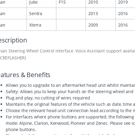
san
Juke
F15
2010
2019
san
Sentra
2013
2016
san
Xterra
2009
2016
scription
san Steering Wheel Control Interface. Voice Assistant support avail
CREFLASHER)
atures & Benefits
Allows you to upgrade to an aftermarket head unit whilst maintai
Safety: Allows you to keep your hands on the steering wheel and 
Plug and play, no cutting of wires required
Maintains the original features of the vehicle such as date, time
Choose the relevant head unit connection lead according to the m
For interfaces where phone buttons are supported, the following
mode: Alpine, Clarion, Kenwood, Pioneer and Zenec. Please see icon
phone buttons.