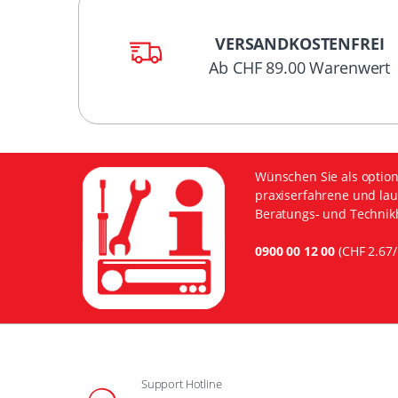
VERSANDKOSTENFREI
Ab CHF 89.00 Warenwert
Wünschen Sie als option
praxiserfahrene und lau
Beratungs- und Technikh
0900 00 12 00
(CHF 2.67/
Support Hotline