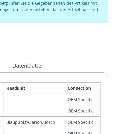
überprüfen Sie die Gegebenheiten des Artikels mit
euges um sicherzustellen das der Artikel passend
Datenblätter
Headunit
Connection
OEM Specific
OEM Specific
Blaupunkt/Clarion/Bosch
OEM Specific
OEM Specific