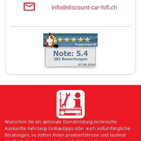
info@discount-car-hifi.ch
Wünschen Sie als optionale Dienstleistung technische
Auskünfte, Fahrzeug-Einbautipps oder auch vollumfängliche
Beratungen, so stehen Ihnen praxiserfahrene und laufend