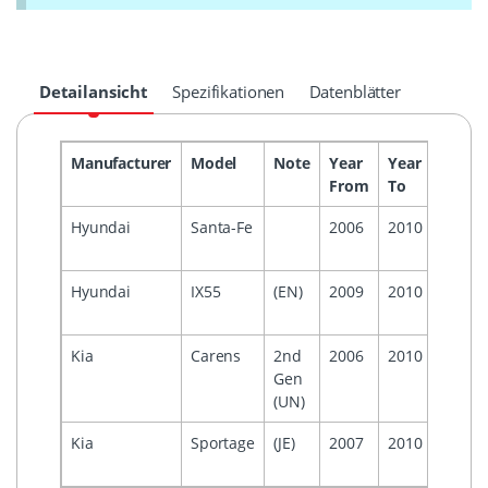
Detailansicht
Spezifikationen
Datenblätter
Manufacturer
Model
Note
Year
Year
Headu
From
To
Hyundai
Santa-Fe
2006
2010
Hyund
Mobis
Hyundai
IX55
(EN)
2009
2010
Hyund
Mobis
Kia
Carens
2nd
2006
2010
Gen
(UN)
Kia
Sportage
(JE)
2007
2010
Hyund
Mobis