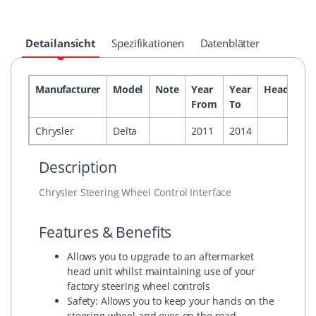
Detailansicht
Spezifikationen
Datenblätter
Manufacturer
Model
Note
Year
Year
Headunit
From
To
Chrysler
Delta
2011
2014
Description
Chrysler Steering Wheel Control Interface
Features & Benefits
Allows you to upgrade to an aftermarket
head unit whilst maintaining use of your
factory steering wheel controls
Safety: Allows you to keep your hands on the
steering wheel and eyes on the road.