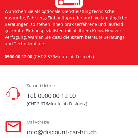
Wünschen Sie als optionale Dienstleistung technische
Auskünfte, Fahrzeug-Einbautipps oder auch vollumfängliche
Beratungen, so stehen Ihnen praxiserfahrene und laufend
geschulte Einbauspezialisten mit all ihrem Know-How zur
Verfügung. Wählen Sie dazu die extern betreute Beratungs-
und Technikhotline:
0900 00 12 00
(CHF 2.67/Minute ab Festnetz)
Support Hotline
Tel. 0900 00 12 00
(CHF 2.67/Minute ab Festnetz)
Mail Adresse
info@discount-car-hifi.ch