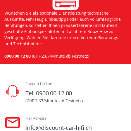
Wünschen Sie als optionale Dienstleistung technische
Auskünfte, Fahrzeug-Einbautipps oder auch vollumfängliche
Beratungen, so stehen Ihnen praxiserfahrene und laufend
geschulte Einbauspezialisten mit all ihrem Know-How zur
Verfügung. Wählen Sie dazu die extern betreute Beratungs-
und Technikhotline:
0900 00 12 00
(CHF 2.67/Minute ab Festnetz)
Support Hotline
Tel. 0900 00 12 00
(CHF 2.67/Minute ab Festnetz)
Mail Adresse
info@discount-car-hifi.ch