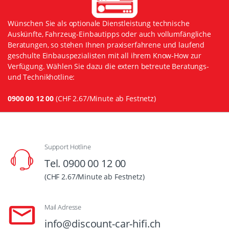
Wünschen Sie als optionale Dienstleistung technische
Auskünfte, Fahrzeug-Einbautipps oder auch vollumfängliche
Beratungen, so stehen Ihnen praxiserfahrene und laufend
geschulte Einbauspezialisten mit all ihrem Know-How zur
Verfügung. Wählen Sie dazu die extern betreute Beratungs-
und Technikhotline:
0900 00 12 00
(CHF 2.67/Minute ab Festnetz)
Support Hotline
Tel. 0900 00 12 00
(CHF 2.67/Minute ab Festnetz)
Mail Adresse
info@discount-car-hifi.ch