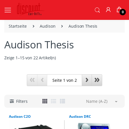
0
Startseite
Audison
Audison Thesis
Audison Thesis
Zeige 1–15 von 22 Artikel(n)
«
‹
›
»
Filters
Name (A-Z)
Audison C2O
Audison DRC