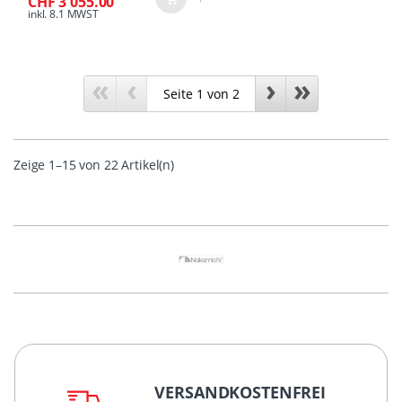
CHF 3'055.00
inkl. 8.1 MWST
«
‹
›
»
Zeige 1–15 von 22 Artikel(n)
VERSANDKOSTENFREI