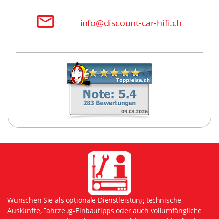
info@discount-car-hifi.ch
Wünschen Sie als optionale Dienstleistung technische
Auskünfte, Fahrzeug-Einbautipps oder auch vollumfängliche